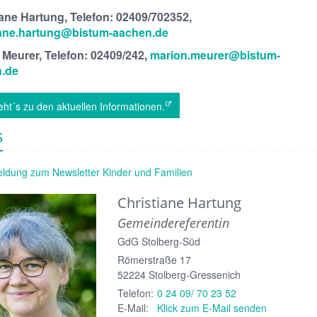
iane Hartung, Telefon: 02409/702352,
iane.hartung@bistum-aachen.de
 Meurer, Telefon: 02409/242,
marion.meurer@bistum-
.de
eht´s zu den aktuellen Informationen.
s
ldung zum Newsletter Kinder und Familien
Christiane
Hartung
Gemeindereferentin
GdG Stolberg-Süd
Römerstraße 17
52224
Stolberg-Gressenich
Telefon:
0 24 09/ 70 23 52
E-Mail:
Klick zum E-Mail senden