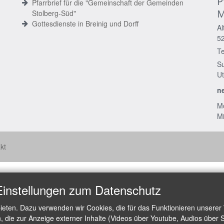
P
Pfarrbrief für die "Gemeinschaft der Gemeinden
M
Stolberg-Süd"
Gottesdienste in Breinig und Dorff
Al
5
Te
S
Ut
n
Mo
Mi
kt
Einstellungen zum Datenschutz
ieten. Dazu verwenden wir Cookies, die für das Funktionieren unserer
die zur Anzeige externer Inhalte (Videos über Youtube, Audios über S