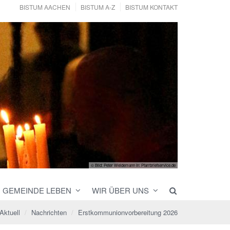
BISTUM AACHEN
BISTUM A-Z
BISTUM KONTAKT
© Bild: Peter Weidemann In: Pfarrbriefservice.de
GEMEINDE LEBEN
WIR ÜBER UNS
Aktuell
Nachrichten
Erstkommunionvorbereitung 2026