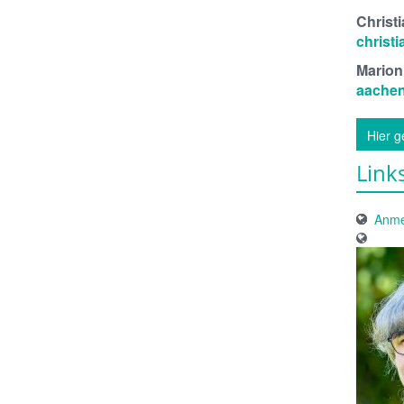
Christ
christ
Marion
aachen
Hier g
Link
Anme