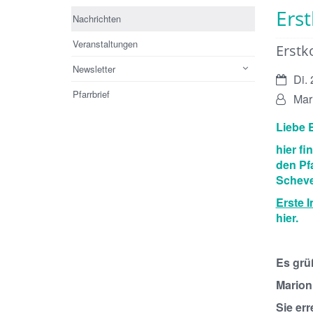
Ers
Nachrichten
Veranstaltungen
Erst
Newsletter
Datum:
Di.
Pfarrbrief
Von:
Mar
Liebe E
hier f
den Pf
Scheven
Erste 
hier.
Es grü
Marion
Sie er