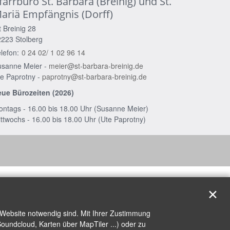
farrbüro St. Barbara (Breinig) und St.
ariä Empfängnis (Dorff)
t Breinig 28
2223
Stolberg
lefon:
0 24 02/ 1 02 96 14
usanne Meier -
meier@st-barbara-breinig.de
e Paprotny -
paprotny@st-barbara-breinig.de
eue Bürozeiten (2026)
ntags - 16.00 bis 18.00 Uhr (Susanne Meier)
ttwochs - 16.00 bis 18.00 Uhr (Ute Paprotny)
✕
 Website notwendig sind. Mit Ihrer Zustimmung
oundcloud, Karten über MapTiler ...) oder zu