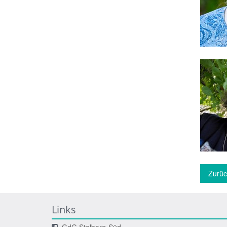
Zurüc
Links
GdG Stolberg-Süd