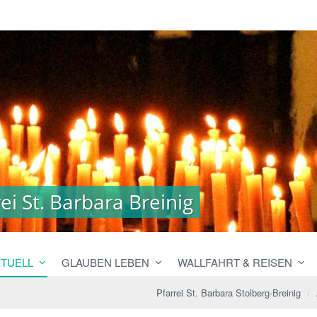
i St. Barbara Breinig
i St. Barbara Breinig
TUELL
GLAUBEN LEBEN
WALLFAHRT & REISEN
Pfarrei St. Barbara Stolberg-Breinig