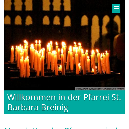
© Bild: Peter Weidemann In: Pfarrbriefservice.de
Willkommen in der Pfarrei St.
Barbara Breinig