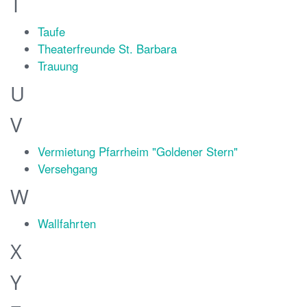
T
Taufe
Theaterfreunde St. Barbara
Trauung
U
V
Vermietung Pfarrheim "Goldener Stern"
Versehgang
W
Wallfahrten
X
Y