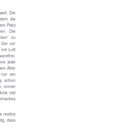
eit. Die
hdem die
rem Platz
len. Die
nten“ zu
 Der vor
mit Luft
wandfrei.
hne jede
am Altar
 nur ein
g, schon
n, immer
zw. viel
ktrisches
s restlos
tig, dass