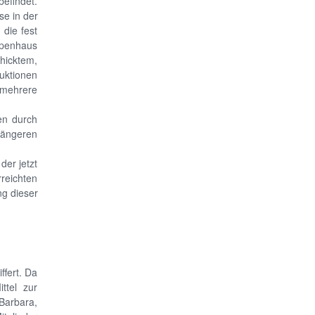
efindet.
se in der
 die fest
ppenhaus
hicktem,
uktionen
 mehrere
en durch
 längeren
der jetzt
reichten
ng dieser
fert. Da
ttel zur
Barbara,