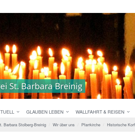
i St. Barbara Breinig
i St. Barbara Breinig
TUELL
GLAUBEN LEBEN
WALLFAHRT & REISEN
t. Barbara Stolberg-Breinig
Wir über uns
Pfarrkirche
Historische Kor