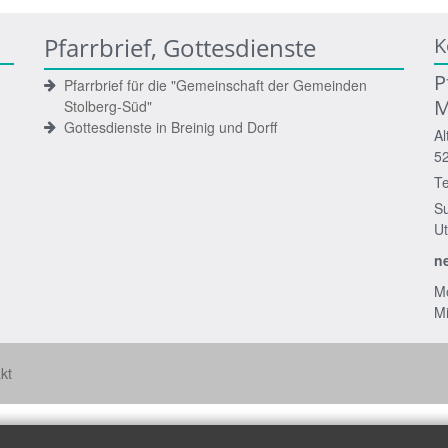
Pfarrbrief, Gottesdienste
K
P
Pfarrbrief für die "Gemeinschaft der Gemeinden
M
Stolberg-Süd"
Gottesdienste in Breinig und Dorff
Al
5
Te
S
Ut
n
Mo
Mi
kt