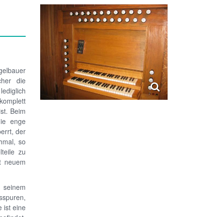
gelbauer
cher die
lediglich
komplett
st. Beim
die enge
errt, der
hmal, so
teile zu
it neuem
n seinem
sspuren,
 ist eine