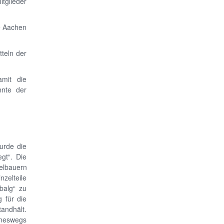
itglieder
se Aachen
teln der
mit die
nnte der
urde die
gt“. Die
gelbauern
zelteile
balg“ zu
 für die
tandhält.
ineswegs