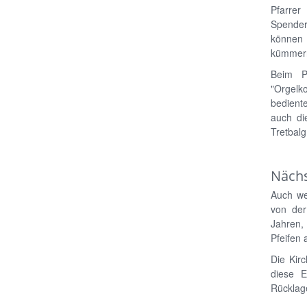
Pfarrer
Spender
können 
kümmer
Beim P
"Orgelk
bediente
auch di
Tretbalg
Nächs
Auch we
von der
Jahren,
Pfeifen 
Die Kir
diese E
Rücklage