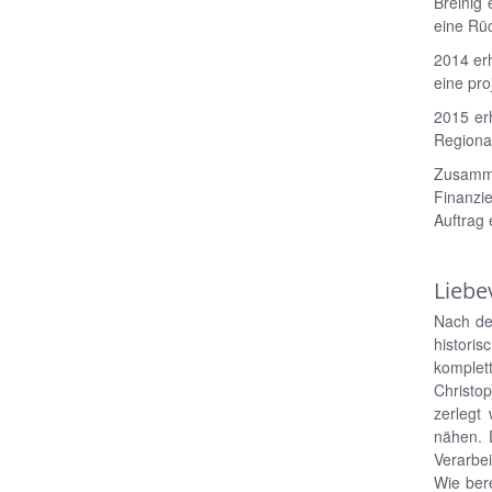
Breinig 
eine Rüc
2014 erh
eine pr
2015 er
Regiona
Zusamm
Finanzi
Auftrag 
Liebe
Nach de
histori
komplett
Christo
zerlegt
nähen. 
Verarbei
Wie ber