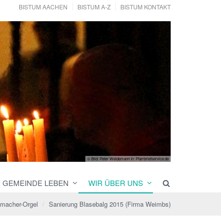
BISTUM AACHEN
BISTUM A-Z
BISTUM KONTAKT
© Bild: Peter Weidemann In: Pfarrbriefservice.de
GEMEINDE LEBEN
WIR ÜBER UNS
fmacher-Orgel
Sanierung Blasebalg 2015 (Firma Weimbs)