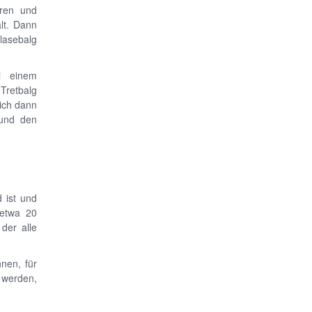
oren und
lt. Dann
lasebalg
i einem
Tretbalg
sich dann
 und den
 ist und
 etwa 20
der alle
nen, für
 werden,