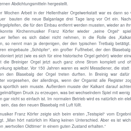
rnen Abdichtungsmitteln hergestellt.
r Wochen Arbeit in der Hellenthaler Orgelwerkstatt war es dann so w
uer bauten die neue Balganlage drei Tage lang vor Ort ein. Nac
Orgelpfeifen, die für den Einbau entfernt werden mussten, wieder an ih
konnte Kirchenmusiker Franz Körfer wieder „seine Orgel“ spie
uer ließen es sich dabei nicht nehmen, in die Rolle des „Kalka
n, so nennt man ja denjenigen, der den typischen Tretbalg betätigt.
ren eingebaute „Schöpfer“, ein großer Fußhebel, der den Blasebalg 
unktioniert jetzt (wie es sich für eine historische Orgel gehört) wieder ein
st die Breiniger Orgel jetzt auch ganz ohne Strom komplett und o
nkung spielbar. Vor 150 Jahren waren es wohl Messdiener, die statt 
en den Blasebalg der Orgel treten durften. In Breinig war dafür
eter vorgesehen, der allerdings, wenn der Organist alle Register zo
s sportlich sein musste. Außerdem musste der Kalkant darauf achte
gelmäßigen Druck zu erzeugen, was bei wechselndem Spiel mit wenig b
n gar nicht so einfach ist. Im normalen Betrieb wird es natürlich ein ele
sein, das den neuen Blasebalg mit Luft füllt.
usiker Franz Körfer zeigte sich beim ersten „Testspiel“ vom Ergebni
t. „Man hört natürlich im Klang keinen Unterschied. Aber es ist wich
en ‚wertvollen Oldtimer‘ in einem guten Zustand erhalten.“