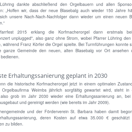
 Lühring dankte abschließend den Orgelbauern und allen Spons
n: „Hoffen wir, dass der neue Blasebalg auch wieder 150 Jahre hä
sich unsere Nach-Nach-Nachfolger dann wieder um einen neuen B
n.“
farrfest 2015 erklang die Korfmacherorgel dann erstmals be
onzert unplugged", also ganz ohne Strom, wobei Pfarrer Lühring den 
, während Franz Körfer die Orgel spielte. Bei Turmführungen konnte 
e ganze Gemeinde den neuen, alten Blasebalg vor Ort ansehen
 bedienen.
te Erhaltungssanierung geplant in 2030
nn die historische Korfmacherorgel jetzt in einem optimalen Zustand
 Orgelbaufirma Weimbs jährlich sorgfältig gewartet wird, steht in
 also grob im Jahr 2030 wieder eine Erhaltungssanierung an, bei 
ausgebaut und gereinigt werden (wie bereits im Jahr 2009).
chengemeinde und der Förderverein St. Barbara haben damit begon
rhaltungssanierung, deren Kosten auf etwa 35.000 € geschätzt
n zu bilden.