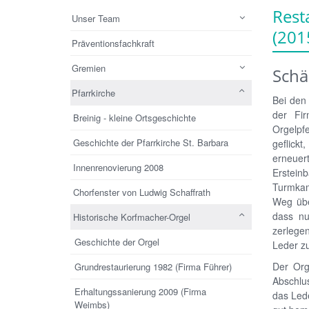
Rest
Unser Team
(201
Präventionsfachkraft
Gremien
Schä
Pfarrkirche
Bei den
der Fir
Breinig - kleine Ortsgeschichte
Orgelpfe
Geschichte der Pfarrkirche St. Barbara
geflickt
erneuer
Innenrenovierung 2008
Erstein
Turmkamm
Chorfenster von Ludwig Schaffrath
Weg übe
dass nu
Historische Korfmacher-Orgel
zerlege
Geschichte der Orgel
Leder z
Der Org
Grundrestaurierung 1982 (Firma Führer)
Abschlus
Erhaltungssanierung 2009 (Firma
das Lede
Weimbs)