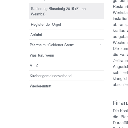
gut beme
Restauri
Sanierung Blasebalg 2015 (Firma
Werkstat
Weimbs)
install
Register der Orgel
abtrans
kraftau
Anfahrt
aufgeba
Wochen m
Pfarrheim "Goldener Stern"
Die zum
die Fa. 
Was tun, wenn
Zeitraum
A - Z
Angesich
sehr er
Kirchengemeindeverband
klanglic
abschli
Wiedereintritt
Finan
Die Kos
die Pfa
Durchfü