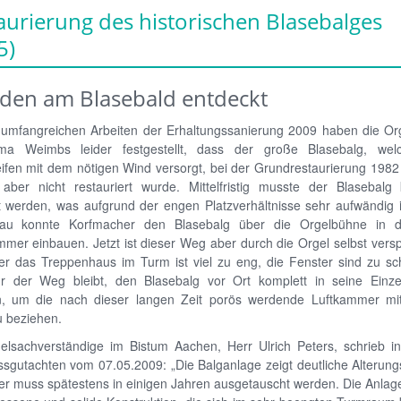
aurierung des historischen Blasebalges
5)
den am Blasebald entdeckt
 umfangreichen Arbeiten der Erhaltungssanierung 2009 haben die Or
ma Weimbs leider festgestellt, dass der große Blasebalg, wel
ifen mit dem nötigen Wind versorgt, bei der Grundrestaurierung 1982 
, aber nicht restauriert wurde. Mittelfristig musste der Blasebalg 
t werden, was aufgrund der engen Platzverhältnisse sehr aufwändig i
bau konnte Korfmacher den Blasebalg über die Orgelbühne in 
er einbauen. Jetzt ist dieser Weg aber durch die Orgel selbst versp
r das Treppenhaus im Turm ist viel zu eng, die Fenster sind zu sc
r der Weg bleibt, den Blasebalg vor Ort komplett in seine Einzel
n, um die nach dieser langen Zeit porös werdende Luftkammer m
u beziehen.
elsachverständige im Bistum Aachen, Herr Ulrich Peters, schrieb i
sgutachten vom 07.05.2009: „Die Balganlage zeigt deutliche Alterung
r muss spätestens in einigen Jahren ausgetauscht werden. Die Anlage