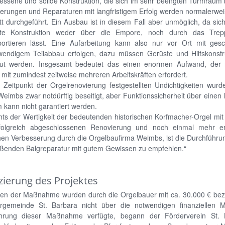
ssene und solide Konstruktion, die sich im sehr beengten Turmraum b
erungen und Reparaturen mit langfristigem Erfolg werden normalerwei
t durchgeführt. Ein Ausbau ist in diesem Fall aber unmöglich, da sich
ierte Konstruktion weder über die Empore, noch durch das Tre
portieren lässt. Eine Aufarbeitung kann also nur vor Ort mit gesc
fwendigem Teilabbau erfolgen, dazu müssen Gerüste und Hilfskonstr
ut werden. Insgesamt bedeutet das einen enormen Aufwand, der
it zumindest zeitweise mehreren Arbeitskräften erfordert.
 Zeitpunkt der Orgelrenovierung festgestellten Undichtigkeiten wurd
Weimbs zwar notdürftig beseitigt, aber Funktionssicherheit über einen
 kann nicht garantiert werden.
ts der Wertigkeit der bedeutenden historischen Korfmacher-Orgel mit 
folgreich abgeschlossenen Renovierung und noch einmal mehr er
hen Verbesserung durch die Orgelbaufirma Weimbs, ist die Durchführu
eßenden Balgreparatur mit gutem Gewissen zu empfehlen.“
zierung des Projektes
ten der Maßnahme wurden durch die Orgelbauer mit ca. 30.000 € bezif
rrgemeinde St. Barbara nicht über die notwendigen finanziellen Mi
hrung dieser Maßnahme verfügte, begann der Förderverein St. 