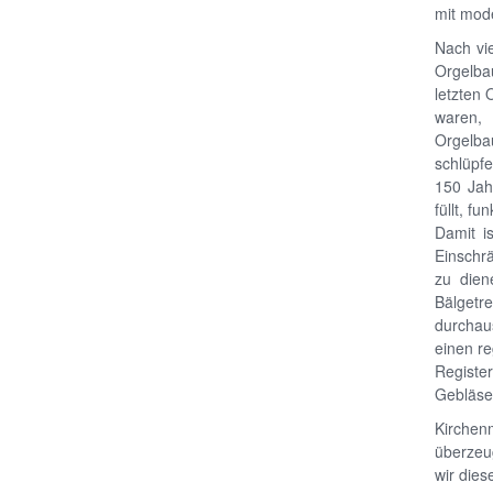
mit mode
Nach vie
Orgelba
letzten 
waren, 
Orgelba
schlüpfe
150 Jah
füllt, f
Damit i
Einschrä
zu dien
Bälgetr
durchau
einen re
Register
Gebläse 
Kirchenm
überzeug
wir dies