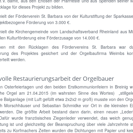
e.V. damit, aus den Erlösen der Pfarrfeste und aus Spenden seiner M
klage für dieses Projekt zu bilden.
ielt der Förderverein St. Barbara von der Kulturstiftung der Sparkas
ojektbezogene Förderung von 3.000 €.
hielt die Kirchengemeinde vom Landschaftsverband Rheinland aus Mit
len Kulturförderung eine Förderzusage von 14.000 €.
en mit den Rücklagen des Fördervereins St. Barbara war da
erung des Projektes gesichert und der Orgelbaufirma Weimbs ko
erteilt werden.
volle Restaurierungsarbeit der Orgelbauer
n Osterfeiertagen und den beiden Erstkommunionfeiern in Breinig w
sche Orgel am 21.04.2015 (im wahrsten Sinne des Wortes) „stillgele
e Balganlage (mit Luft gefüllt etwa 2x2x2 m groß) musste von den Or
ph Morschhäuser und Sebastian Schmidke vor Ort in die kleinsten Ein
 werden. Die größte Arbeit bestand dann darin, einen neuen „Leder
Dafür wurde französisches Ziegenleder verwendet, das weich genug
tung ist und gleichzeitig der Beanspruchung über viele Jahrzehnte s
eits zu Korfmachers Zeiten wurden die Dichtungen mit Papier und ke