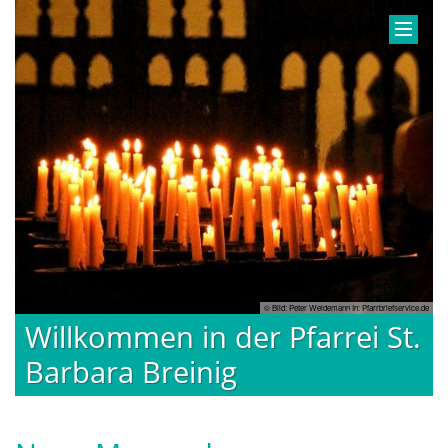
© Bild: Peter Weidemann In: Pfarrbriefservice.de
Willkommen in der Pfarrei St.
Barbara Breinig